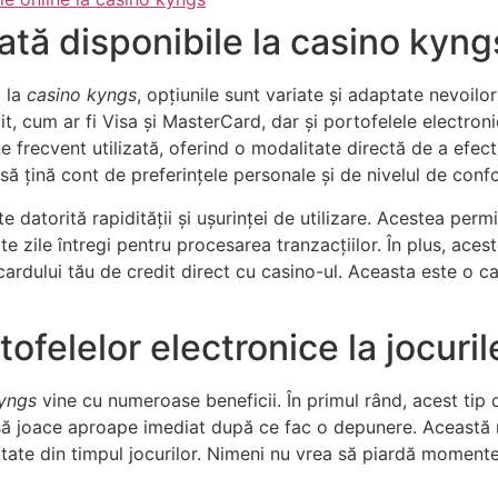
ată disponibile la casino kyng
 la
casino kyngs
, opțiunile sunt variate și adaptate nevoilor 
 cum ar fi Visa și MasterCard, dar și portofelele electronic
 frecvent utilizată, oferind o modalitate directă de a efect
să țină cont de preferințele personale și de nivelul de confo
e datorită rapidității și ușurinței de utilizare. Acestea perm
e zile întregi pentru procesarea tranzacțiilor. În plus, aces
cardului tău de credit direct cu casino-ul. Aceasta este o ca
ortofelelor electronice la jocuri
yngs
vine cu numeroase beneficii. În primul rând, acest tip
să joace aproape imediat după ce fac o depunere. Această r
ate din timpul jocurilor. Nimeni nu vrea să piardă momentele