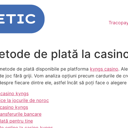
Tracopa
etode de plată la casin
 metode de plată disponibile pe platforma
kyngs casino
. Al
 joc fără griji. Vom analiza opțiuni precum cardurile de cred
despre fiecare dintre ele, astfel încât să poți face o alegere
a casino kyngs
nice la jocurile de noroc
a casino kyngs
ransferurile bancare
ată pentru tine
le online la casino kyngs