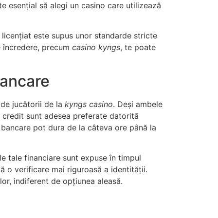
te esențial să alegi un casino care utilizează
 licențiat este supus unor standarde stricte
 de încredere, precum
casino kyngs
, te poate
bancare
de jucătorii de la
kyngs casino
. Deși ambele
e credit sunt adesea preferate datorită
e bancare pot dura de la câteva ore până la
le tale financiare sunt expuse în timpul
 o verificare mai riguroasă a identității.
lor, indiferent de opțiunea aleasă.