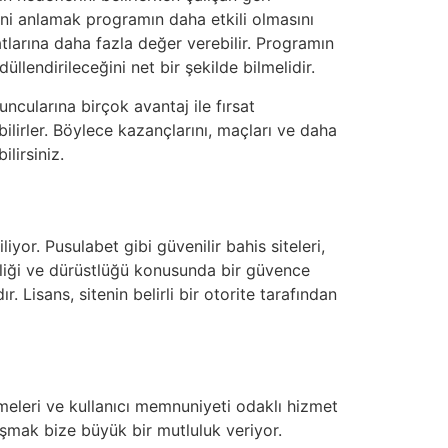
rini anlamak programın daha etkili olmasını
satlarına daha fazla değer verebilir. Programın
üllendirileceğini net bir şekilde bilmelidir.
ncularına birçok avantaj ile fırsat
lirler. Böylece kazançlarını, maçları ve daha
ilirsiniz.
iyor. Pusulabet gibi güvenilir bahis siteleri,
lirliği ve dürüstlüğü konusunda bir güvence
ır. Lisans, sitenin belirli bir otorite tarafından
meleri ve kullanıcı memnuniyeti odaklı hizmet
laşmak bize büyük bir mutluluk veriyor.