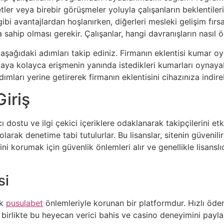
etler veya birebir görüşmeler yoluyla çalışanların beklentile
 gibi avantajlardan hoşlanırken, diğerleri mesleki gelişim fır
a sahip olması gerekir. Çalışanlar, hangi davranışların nasıl öd
aşağıdaki adımları takip ediniz. Firmanın eklentisi kumar oyu
aya kolayca erişmenin yanında istedikleri kumarları oynayabi
ımları yerine getirerek firmanın eklentisini cihazınıza indireb
iriş
ostu ve ilgi çekici içeriklere odaklanarak takipçilerini etkil
 olarak denetime tabi tutulurlar. Bu lisanslar, sitenin güveni
erini korumak için güvenlik önlemleri alır ve genellikle lisanslıd
si
ik
pusulabet
önlemleriyle korunan bir platformdur. Hızlı öde
erle birlikte bu heyecan verici bahis ve casino deneyimini pay