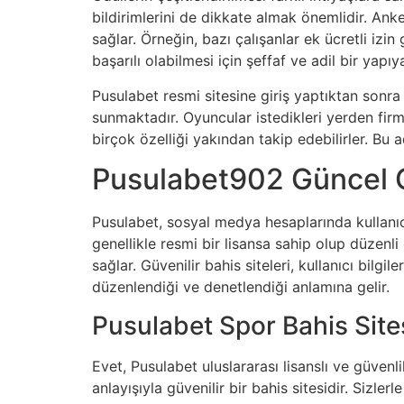
bildirimlerini de dikkate almak önemlidir. Ank
sağlar. Örneğin, bazı çalışanlar ek ücretli izin
başarılı olabilmesi için şeffaf ve adil bir yapıy
Pusulabet resmi sitesine giriş yaptıktan sonra 
sunmaktadır. Oyuncular istedikleri yerden firm
birçok özelliği yakından takip edebilirler. Bu ad
Pusulabet902 Güncel G
Pusulabet, sosyal medya hesaplarında kullanıcı d
genellikle resmi bir lisansa sahip olup düzenli
sağlar. Güvenilir bahis siteleri, kullanıcı bilgil
düzenlendiği ve denetlendiği anlamına gelir.
Pusulabet Spor Bahis Site
Evet, Pusulabet uluslararası lisanslı ve güvenl
anlayışıyla güvenilir bir bahis sitesidir. Sizl