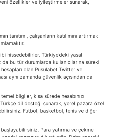
ni özellikler ve iyileştirmeler sunarak,
n tanıtımı, çalışanların katılımını artırmak
ımlamaktır.
i hissedebilirler. Türkiye’deki yasal
 da bu tür durumlarda kullanıcılarına sürekli
 hesapları olan Pusulabet Twitter ve
aması aynı zamanda güvenlik açısından da
 temel bilgiler, kısa sürede hesabınızı
 Türkçe dil desteği sunarak, yerel pazara özel
ilirsiniz. Futbol, basketbol, tenis ve diğer
 başlayabilirsiniz. Para yatırma ve çekme