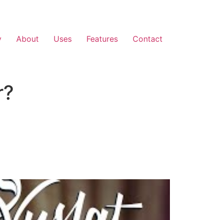
y
About
Uses
Features
Contact
r?