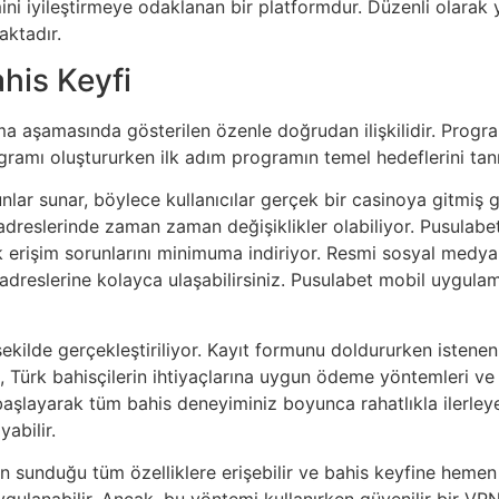
ini iyileştirmeye odaklanan bir platformdur. Düzenli olarak ye
aktadır.
his Keyfi
 aşamasında gösterilen özenle doğrudan ilişkilidir. Programı
ogramı oluştururken ilk adım programın temel hedeflerini tan
ar sunar, böylece kullanıcılar gerçek bir casinoya gitmiş gib
 adreslerinde zaman zaman değişiklikler olabiliyor. Pusulabet
ak erişim sorunlarını minimuma indiriyor. Resmi sosyal medya
adreslerine kolayca ulaşabilirsiniz. Pusulabet mobil uygul
 şekilde gerçekleştiriliyor. Kayıt formunu doldururken istenen
, Türk bahisçilerin ihtiyaçlarına uygun ödeme yöntemleri ve
başlayarak tüm bahis deneyiminiz boyunca rahatlıkla ilerleyeb
abilir.
n sunduğu tüm özelliklere erişebilir ve bahis keyfine hemen