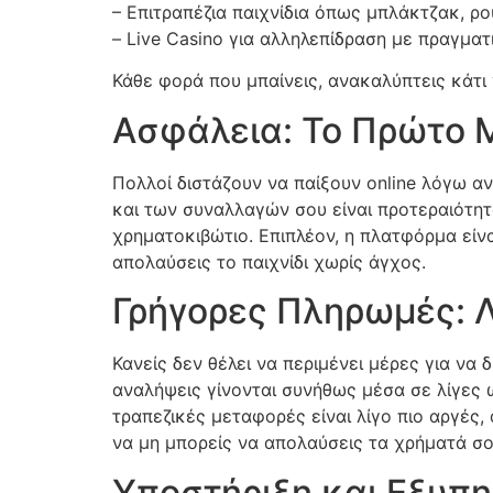
– Επιτραπέζια παιχνίδια όπως μπλάκτζακ, ρο
– Live Casino για αλληλεπίδραση με πραγματι
Κάθε φορά που μπαίνεις, ανακαλύπτεις κάτι 
Ασφάλεια: Το Πρώτο 
Πολλοί διστάζουν να παίξουν online λόγω α
και των συναλλαγών σου είναι προτεραιότητα
χρηματοκιβώτιο. Επιπλέον, η πλατφόρμα είνα
απολαύσεις το παιχνίδι χωρίς άγχος.
Γρήγορες Πληρωμές: 
Κανείς δεν θέλει να περιμένει μέρες για να 
αναλήψεις γίνονται συνήθως μέσα σε λίγες 
τραπεζικές μεταφορές είναι λίγο πιο αργές,
να μη μπορείς να απολαύσεις τα χρήματά σου
Υποστήριξη και Εξυπ