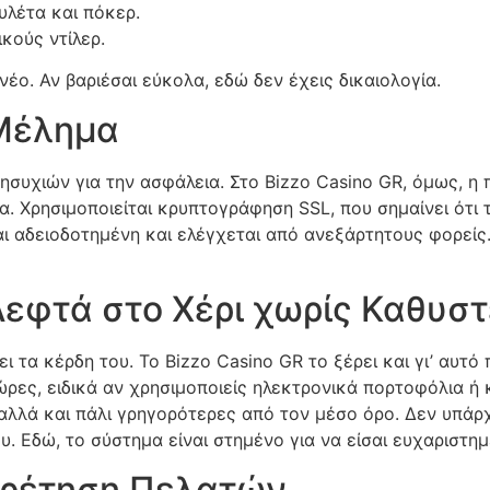
υλέτα και πόκερ.
κούς ντίλερ.
νέο. Αν βαριέσαι εύκολα, εδώ δεν έχεις δικαιολογία.
Μέλημα
νησυχιών για την ασφάλεια. Στο Bizzo Casino GR, όμως,
. Χρησιμοποιείται κρυπτογράφηση SSL, που σημαίνει ότι τ
ι αδειοδοτημένη και ελέγχεται από ανεξάρτητους φορείς.
Λεφτά στο Χέρι χωρίς Καθυσ
δει τα κέρδη του. Το Bizzo Casino GR το ξέρει και γι’ αυ
ώρες, ειδικά αν χρησιμοποιείς ηλεκτρονικά πορτοφόλια ή
 αλλά και πάλι γρηγορότερες από τον μέσο όρο. Δεν υπάρχ
. Εδώ, το σύστημα είναι στημένο για να είσαι ευχαριστημ
ηρέτηση Πελατών