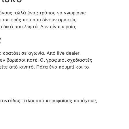
πόνους, αλλά ένας τρόπος να γνωρίσεις
 προσφορές που σου δίνουν αρκετές
α δικά σου λεφτά. Δεν είναι ωραίο;
ς
 κρατάει σε αγωνία. Από live dealer
εν βαριέσαι ποτέ. Οι γραφικοί σχεδιαστές
είτε από κινητό. Πάτα ένα κουμπί και το
ατοντάδες τίτλοι από κορυφαίους παρόχους,