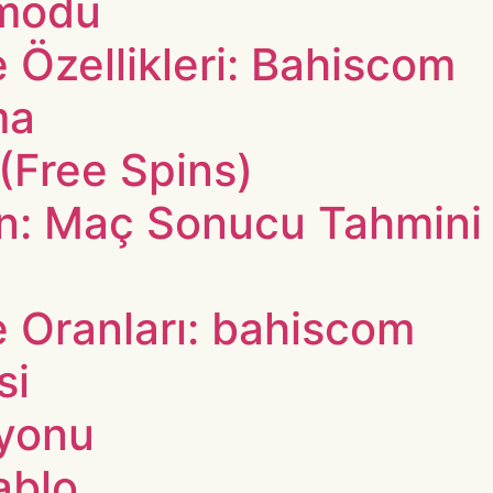
 modu
 Özellikleri: Bahiscom
ma
(Free Spins)
n: Maç Sonucu Tahmini
e Oranları: bahiscom
si
yonu
ablo