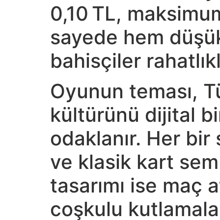
0,10 TL, maksimum 
sayede hem düşük
bahisçiler rahatlıkl
Oyunun teması, Tü
kültürünü dijital
odaklanır. Her bi
ve klasik kart semb
tasarımı ise maç a
coşkulu kutlamala