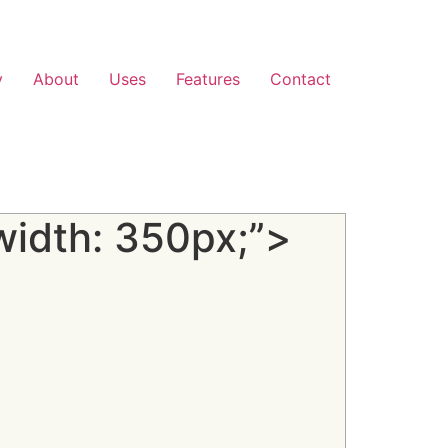
y
About
Uses
Features
Contact
width: 350px;”>