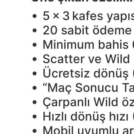
5 × 3 kafes yapı
20 sabit ödeme 
Minimum bahis 
Scatter ve Wild
Ücretsiz dönüş 
“Maç Sonucu Ta
Çarpanlı Wild öz
Hızlı dönüş hızı 
Mobil uyumlu a