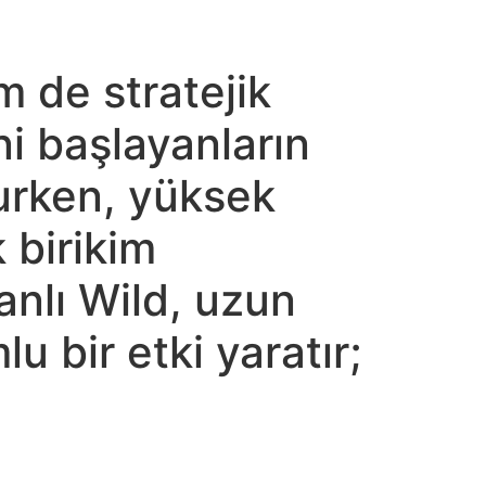
 de stratejik
ni başlayanların
lurken, yüksek
 birikim
anlı Wild, uzun
u bir etki yaratır;