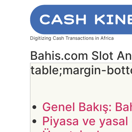
Digitizing Cash Transactions in Africa
Bahis.com Slot Ana
table;margin-bot
Genel Bakış: B
Piyasa ve yasal