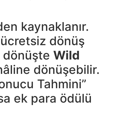
nden kaynaklanır.
ücretsiz dönüş
r dönüşte
Wild
âline dönüşebilir.
Sonucu Tahmini”
rsa ek para ödülü