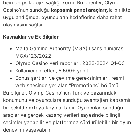
hem de psikolojik sağlığı korur. Bu öneriler, Olymp
Casino’nun sunduğu
kapsamlı panel araçları
yla birlikte
uygulandığında, oyuncuların hedeflerine daha rahat
ulaşmasını sağlar.
Kaynaklar ve Ek Bilgiler
Malta Gaming Authority (MGA) lisans numarası:
MGA/123/2022
Olymp Casino veri raporları, 2023‑2024 Q1‑Q3
Kullanıcı anketleri, 5.500+ yanıt
Bonus şartları ve çevirme gereksinimleri, resmi
web sitesinde yer alan “Promotions” bölümü
Bu bilgiler, Olymp Casino’nun Türkiye pazarındaki
konumunu ve oyunculara sunduğu avantajları kapsamlı
bir şekilde ortaya koymaktadır. Oyuncular, sunduğu
araçlar ve gerçek kazanç verileri sayesinde bilinçli
seçimler yapabilir ve platformda sürdürülebilir bir oyun
deneyimi yaşayabilir.