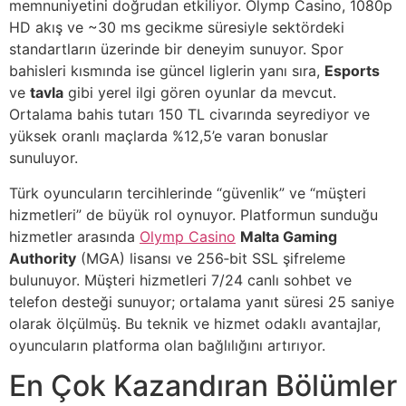
memnuniyetini doğrudan etkiliyor. Olymp Casino, 1080p
HD akış ve ~30 ms gecikme süresiyle sektördeki
standartların üzerinde bir deneyim sunuyor. Spor
bahisleri kısmında ise güncel liglerin yanı sıra,
Esports
ve
tavla
gibi yerel ilgi gören oyunlar da mevcut.
Ortalama bahis tutarı 150 TL civarında seyrediyor ve
yüksek oranlı maçlarda %12,5’e varan bonuslar
sunuluyor.
Türk oyuncuların tercihlerinde “güvenlik” ve “müşteri
hizmetleri” de büyük rol oynuyor. Platformun sunduğu
hizmetler arasında
Olymp Casino
Malta Gaming
Authority
(MGA) lisansı ve 256‑bit SSL şifreleme
bulunuyor. Müşteri hizmetleri 7/24 canlı sohbet ve
telefon desteği sunuyor; ortalama yanıt süresi 25 saniye
olarak ölçülmüş. Bu teknik ve hizmet odaklı avantajlar,
oyuncuların platforma olan bağlılığını artırıyor.
En Çok Kazandıran Bölümler