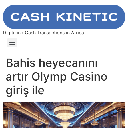
Digitizing Cash Transactions in Africa
Bahis heyecanını
artır Olymp Casino
giriş ile