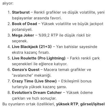
alıyor:
Starburst
– Renkli grafikler ve düşük volatilite, yeni
başlayanlar arasında favori.
Book of Dead
– Yüksek volatilite ve büyük jackpot
potansiyeli.
Mega Joker
– %99,2 RTP ile düşük riskli bir
seçenek.
Live Blackjack (21+3)
– Yan bahislar sayesinde
ekstra kazanç fırsatı.
Live Roulette (Pro Lightning)
– Farklı renkli çark
seçenekleri ile eğlence katıyor.
Gonzo’s Quest
– Macera temalı grafikler ve
“avalanche” mekaniği.
Crazy Time (Live Show)
– Etkileşimli bonus
turlarıyla yüksek kazanç şansı.
Evolution’s Dream Catcher
– Yüksek ödeme
çarkları ve hızlı sonuçlar.
Bu oyunların ortak özellikleri,
yüksek RTP
,
görsel/işitsel