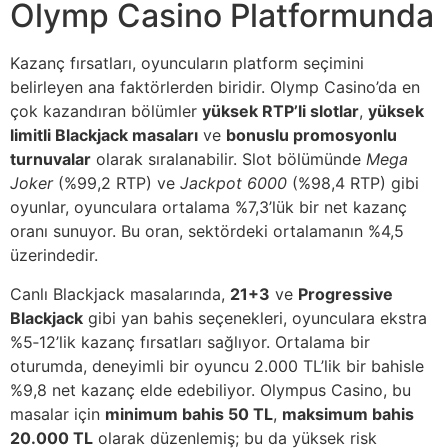
Olymp Casino Platformunda
Kazanç fırsatları, oyuncuların platform seçimini
belirleyen ana faktörlerden biridir. Olymp Casino’da en
çok kazandıran bölümler
yüksek RTP’li slotlar
,
yüksek
limitli Blackjack masaları
ve
bonuslu promosyonlu
turnuvalar
olarak sıralanabilir. Slot bölümünde
Mega
Joker
(%99,2 RTP) ve
Jackpot 6000
(%98,4 RTP) gibi
oyunlar, oyunculara ortalama %7,3’lük bir net kazanç
oranı sunuyor. Bu oran, sektördeki ortalamanın %4,5
üzerindedir.
Canlı Blackjack masalarında,
21+3
ve
Progressive
Blackjack
gibi yan bahis seçenekleri, oyunculara ekstra
%5‑12’lik kazanç fırsatları sağlıyor. Ortalama bir
oturumda, deneyimli bir oyuncu 2.000 TL’lik bir bahisle
%9,8 net kazanç elde edebiliyor. Olympus Casino, bu
masalar için
minimum bahis 50 TL
,
maksimum bahis
20.000 TL
olarak düzenlemiş; bu da yüksek risk