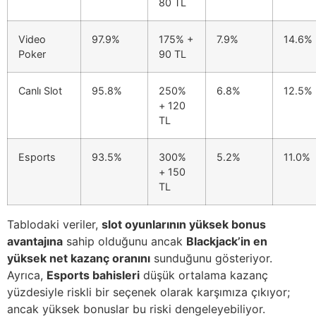
80 TL
Video
97.9%
175% +
7.9%
14.6%
Poker
90 TL
Canlı Slot
95.8%
250%
6.8%
12.5%
+ 120
TL
Esports
93.5%
300%
5.2%
11.0%
+ 150
TL
Tablodaki veriler,
slot oyunlarının yüksek bonus
avantajına
sahip olduğunu ancak
Blackjack’in en
yüksek net kazanç oranını
sunduğunu gösteriyor.
Ayrıca,
Esports bahisleri
düşük ortalama kazanç
yüzdesiyle riskli bir seçenek olarak karşımıza çıkıyor;
ancak yüksek bonuslar bu riski dengeleyebiliyor.