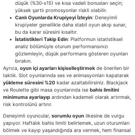
düşük (%30‑x15) ve kısa vadeli bonusları seçin;
yüksek şartlı promosyonlar riskli olabilir.
Canlı Oyunlarda Krupiyeyi İzleyin
: Deneyimli
krupiyeler genellikle daha stabil oyun akışı sunar,
bu da karar süresini kısaltır.
İstatistikleri Takip Edin
: Platformun istatistiksel
analiz bölümüyle oturum performansınızı
gözlemleyin, düşük performans gösteren oyunları
bırakın.
Ayrıca,
oyun içi ayarları kişiselleştirmek
de önerilen bir
taktik. Slot oyunlarında ses ve animasyonları kapatarak
yükleme süresini %20
kadar azaltabilirsiniz. Blackjack
ve Roulette gibi masa oyunlarında ise
bahis limitini
minimuma ayarlayıp
ardından kademeli olarak artırmak,
risk kontrolünü artırır.
Deneyimli oyuncular,
sorumlu oyun
ilkesine de vurgu
yapıyor. Haftalık bahis limiti belirlemek, uzun oturumları
bölmek ve kayıp yaşandığında ara vermek, hem finansal