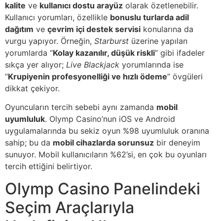
kalite
ve
kullanıcı dostu arayüz
olarak özetlenebilir.
Kullanıcı yorumları, özellikle
bonuslu turlarda adil
dağıtım
ve
çevrim içi destek servisi
konularına da
vurgu yapıyor. Örneğin,
Starburst
üzerine yapılan
yorumlarda “
Kolay kazanılır, düşük riskli
” gibi ifadeler
sıkça yer alıyor;
Live Blackjack
yorumlarında ise
“
Krupiyenin profesyonelliği ve hızlı ödeme
” övgüleri
dikkat çekiyor.
Oyuncuların tercih sebebi aynı zamanda
mobil
uyumluluk
. Olymp Casino’nun iOS ve Android
uygulamalarında bu sekiz oyun %98 uyumluluk oranına
sahip; bu da
mobil cihazlarda sorunsuz
bir deneyim
sunuyor. Mobil kullanıcıların %62’si, en çok bu oyunları
tercih ettiğini belirtiyor.
Olymp Casino Panelindeki
Seçim Araçlarıyla