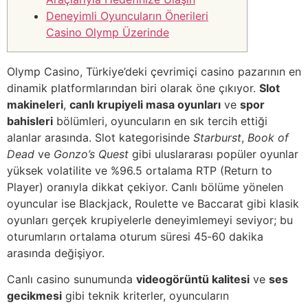
Deneyimli Oyuncuların Önerileri
Casino Olymp Üzerinde
Olymp Casino, Türkiye’deki çevrimiçi casino pazarının en
dinamik platformlarından biri olarak öne çıkıyor.
Slot
makineleri
,
canlı krupiyeli masa oyunları
ve
spor
bahisleri
bölümleri, oyuncuların en sık tercih ettiği
alanlar arasında. Slot kategorisinde
Starburst
,
Book of
Dead
ve
Gonzo’s Quest
gibi uluslararası popüler oyunlar
yüksek volatilite ve %96.5 ortalama RTP (Return to
Player) oranıyla dikkat çekiyor. Canlı bölüme yönelen
oyuncular ise Blackjack, Roulette ve Baccarat gibi klasik
oyunları gerçek krupiyelerle deneyimlemeyi seviyor; bu
oturumların ortalama oturum süresi 45‑60 dakika
arasında değişiyor.
Canlı casino sunumunda
videogörüntü kalitesi
ve
ses
gecikmesi
gibi teknik kriterler, oyuncuların