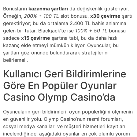
Bonusların
kazanma şartları
da değişkenlik gösteriyor.
Örneğin,
200% + 100 TL
slot bonusu,
x30 çevirme
şartı
gerektiriyor; bu da ortalama 2.400 TL bahis anlamına
gelen bir tutar. Blackjack’te ise
100% + 50 TL
bonusu
sadece
x15 çevirme
şartına tabi, bu da daha hızlı
kazanç elde etmeyi mümkün kılıyor. Oyuncular, bu
şartları göz önünde bulundurarak stratejilerini
belirlemeli.
Kullanıcı Geri Bildirimlerine
Göre En Popüler Oyunlar
Casino Olymp Casino’da
Oyuncuların geri bildirimleri, oyun popülerliğini ölçmenin
en güvenilir yolu. Olymp Casino’nun resmi forumları,
sosyal medya kanalları ve müşteri hizmetleri kayıtları
incelendiğinde, aşağıdaki oyunlar en çok olumlu yorum