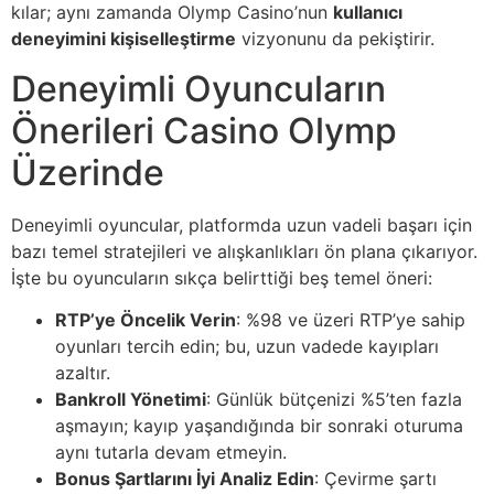
kılar; aynı zamanda Olymp Casino’nun
kullanıcı
deneyimini kişiselleştirme
vizyonunu da pekiştirir.
Deneyimli Oyuncuların
Önerileri Casino Olymp
Üzerinde
Deneyimli oyuncular, platformda uzun vadeli başarı için
bazı temel stratejileri ve alışkanlıkları ön plana çıkarıyor.
İşte bu oyuncuların sıkça belirttiği beş temel öneri:
RTP’ye Öncelik Verin
: %98 ve üzeri RTP’ye sahip
oyunları tercih edin; bu, uzun vadede kayıpları
azaltır.
Bankroll Yönetimi
: Günlük bütçenizi %5’ten fazla
aşmayın; kayıp yaşandığında bir sonraki oturuma
aynı tutarla devam etmeyin.
Bonus Şartlarını İyi Analiz Edin
: Çevirme şartı