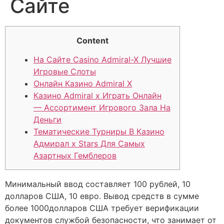
Сайте
Content
На Сайте Casino Admiral-X Лучшие
Игровые Слоты
Онлайн Казино Admiral Х
Казино Admiral x Играть Онлайн
— Ассортимент Игрового Зала На
Деньги
Тематические Турниры В Казино
Адмирал х Stars Для Самых
Азартных Гемблеров
Минимальный ввод составляет 100 рублей, 10
долларов США, 10 евро. Вывод средств в сумме
более 1000долларов США требует верификации
документов службой безопасности, что занимает от