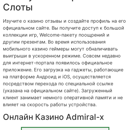
Слоты
Изучите о казино отзывы и создайте профиль на его
официальном сайте. Вы получите доступ к большой
коллекции игр, Welcome-пакету поощрений и
другим презентам. Во время использования
мобильного казино геймеры могут обналичивать
выигрыши в ускоренном режиме. Совсем недавно
для интернет-портала появилось официальное
приложение. Его загрузка на гаджеты, работающие
на платформе Андроид и iOS, осуществляется
посредством перехода по специальной ссылке
(указана на официальном сайте). Загруженный
клиент занимает немного оперативной памяти и не
влияет на скорость работы устройства.
Онлайн Казино Admiral-x