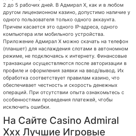
2 до 5 рабочих дней. В Адмирал Х, как и в любом
другом лицензионном казино, допустимо наличие у
одного пользователя только одного аккаунта.
Причем касается это одного IP-адреса, одного
компьютера или мобильного устройства.
Приложение Адмирал X можно скачать на телефон
(планшет) для наслаждения слотами в автономном
режиме, не подключаясь к интернету. Финансовые
транзакции осуществляются после авторизации в
профиле и оформления заявки на ввод/вывод. Их
обработка соответствует правилам казино, что
обеспечивает честность и скорость денежных
операций. При отсутствии опыта ознакомьтесь с
особенностями проведения платежей, чтобы
исключить ошибки.
На Сайте Casino Admiral
Xxx Лучшие Игровые