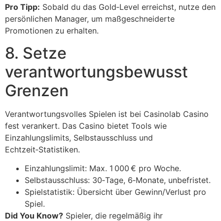
Pro Tipp:
Sobald du das Gold‑Level erreichst, nutze den
persönlichen Manager, um maßgeschneiderte
Promotionen zu erhalten.
8. Setze
verantwortungsbewusst
Grenzen
Verantwortungsvolles Spielen ist bei Casinolab Casino
fest verankert. Das Casino bietet Tools wie
Einzahlungslimits, Selbstausschluss und
Echtzeit‑Statistiken.
Einzahlungslimit: Max. 1 000 € pro Woche.
Selbstausschluss: 30‑Tage, 6‑Monate, unbefristet.
Spielstatistik: Übersicht über Gewinn/Verlust pro
Spiel.
Did You Know?
Spieler, die regelmäßig ihr