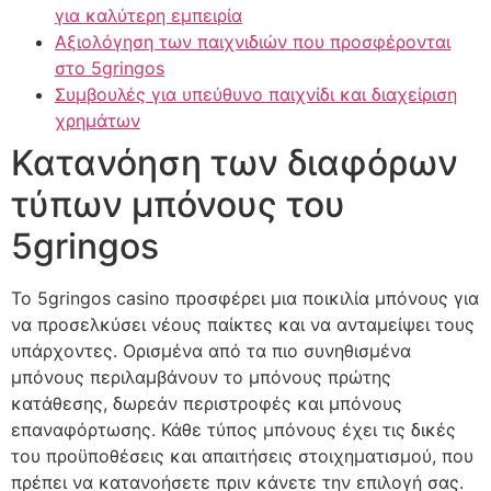
για καλύτερη εμπειρία
Αξιολόγηση των παιχνιδιών που προσφέρονται
στο 5gringos
Συμβουλές για υπεύθυνο παιχνίδι και διαχείριση
χρημάτων
Κατανόηση των διαφόρων
τύπων μπόνους του
5gringos
Το 5gringos casino προσφέρει μια ποικιλία μπόνους για
να προσελκύσει νέους παίκτες και να ανταμείψει τους
υπάρχοντες. Ορισμένα από τα πιο συνηθισμένα
μπόνους περιλαμβάνουν το μπόνους πρώτης
κατάθεσης, δωρεάν περιστροφές και μπόνους
επαναφόρτωσης. Κάθε τύπος μπόνους έχει τις δικές
του προϋποθέσεις και απαιτήσεις στοιχηματισμού, που
πρέπει να κατανοήσετε πριν κάνετε την επιλογή σας.