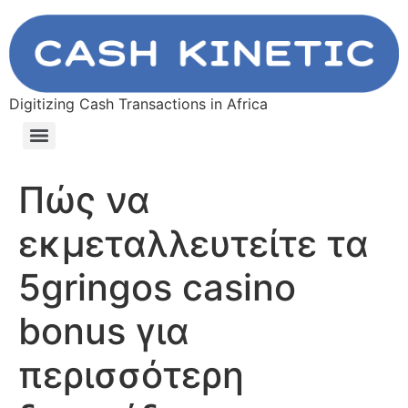
Digitizing Cash Transactions in Africa
Πώς να
εκμεταλλευτείτε τα
5gringos casino
bonus για
περισσότερη