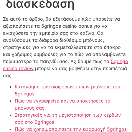
διασκέδαση
Σε αυτό το άρθρο, θα εξετάσουμε πώς μπορείτε να
αξιοποιήσετε τα 5gringos casino bonus για να
ενισχύσετε την εμπειρία σας στο καζίνο. Θα
αναλύσουμε τα διάφορα διαθέσιμα μπόνους,
στρατηγικές για να τα εκμεταλλευτείτε στο έπακρο
και χρήσιμες συμβουλές για το πώς να απολαμβάνετε
περισσότερο το παιχνίδι σας. Ας δούμε πώς το
5gringo
casino review
μπορεί να σας βοηθήσει στην περιπέτειά
σας.
Κατανόηση των διαφόρων τύπων μπόνους του
5gringos
Πώς να εγγραφείτε και να αποκτήσετε το
μπόνους σας
Στρατηγικές για τη μεγιστοποίηση των κερδών
σας στο 5gringos
Πώς να χρησιμοποιήσετε την εφαρμογή 5gringos