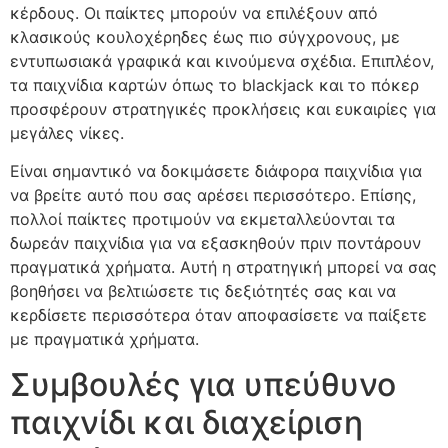
κέρδους. Οι παίκτες μπορούν να επιλέξουν από
κλασικούς κουλοχέρηδες έως πιο σύγχρονους, με
εντυπωσιακά γραφικά και κινούμενα σχέδια. Επιπλέον,
τα παιχνίδια καρτών όπως το blackjack και το πόκερ
προσφέρουν στρατηγικές προκλήσεις και ευκαιρίες για
μεγάλες νίκες.
Είναι σημαντικό να δοκιμάσετε διάφορα παιχνίδια για
να βρείτε αυτό που σας αρέσει περισσότερο. Επίσης,
πολλοί παίκτες προτιμούν να εκμεταλλεύονται τα
δωρεάν παιχνίδια για να εξασκηθούν πριν ποντάρουν
πραγματικά χρήματα. Αυτή η στρατηγική μπορεί να σας
βοηθήσει να βελτιώσετε τις δεξιότητές σας και να
κερδίσετε περισσότερα όταν αποφασίσετε να παίξετε
με πραγματικά χρήματα.
Συμβουλές για υπεύθυνο
παιχνίδι και διαχείριση