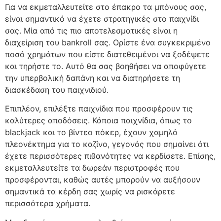
Για να εκμεταλλευτείτε στο έπακρο τα μπόνους σας,
είναι σημαντικό να έχετε στρατηγικές στο παιχνίδι
σας. Μία από τις πιο αποτελεσματικές είναι η
διαχείριση του bankroll σας. Ορίστε ένα συγκεκριμένο
ποσό χρημάτων που είστε διατεθειμένοι να ξοδέψετε
και τηρήστε το. Αυτό θα σας βοηθήσει να αποφύγετε
την υπερβολική δαπάνη και να διατηρήσετε τη
διασκέδαση του παιχνιδιού.
Επιπλέον, επιλέξτε παιχνίδια που προσφέρουν τις
καλύτερες αποδόσεις. Κάποια παιχνίδια, όπως το
blackjack και το βίντεο πόκερ, έχουν χαμηλό
πλεονέκτημα για το καζίνο, γεγονός που σημαίνει ότι
έχετε περισσότερες πιθανότητες να κερδίσετε. Επίσης,
εκμεταλλευτείτε τα δωρεάν περιστροφές που
προσφέρονται, καθώς αυτές μπορούν να αυξήσουν
σημαντικά τα κέρδη σας χωρίς να ρισκάρετε
περισσότερα χρήματα.