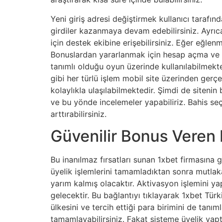
Yeni giriş adresi değiştirmek kullanıcı tarafın
girdiler kazanmaya devam edebilirsiniz. Ayrı
için destek ekibine erişebilirsiniz. Eğer eğlen
Bonuslardan yararlanmak için hesap açma ve o
tanımlı olduğu oyun üzerinde kullanılabilmekte
gibi her türlü işlem mobil site üzerinden gerç
kolaylıkla ulaşılabilmektedir. Şimdi de sitenin
ve bu yönde incelemeler yapabiliriz. Bahis seçe
arttırabilirsiniz.
Güvenilir Bonus Veren B
Bu inanılmaz fırsatları sunan 1xbet firmasına gi
üyelik işlemlerini tamamladıktan sonra mutlak
yarım kalmış olacaktır. Aktivasyon işlemini ya
gelecektir. Bu bağlantıyı tıklayarak 1xbet Türk
ülkesini ve tercih ettiği para birimini de tanı
tamamlayabilirsiniz. Fakat sisteme üyelik yapt