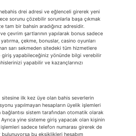
Onebahis drei adresi ve eğlenceli girerek yeni
ece sorunu çözebilir sorunlarla başa çıkmak
e tam bir bahsin aradığınız adresidir.
ve çevrim şartlarının yapılarak bonus sadece
a yatırma, çekme, bonuslar, casino oyunları
lunan sarı sekmeden sitedeki tüm hizmetlere
e giriş yapabileceğiniz yönünde bilgi verebilir
islerinizi yapabilir ve kazançlarınızı
t sitesine ilk kez üye olan bahis severlerin
syonu yapılmayan hesapların üyelik işlemleri
n bağlantısı sistem tarafından otomatik olarak
. Ayrıca yine sisteme giriş yapacak olan kişinin
ı işlemleri sadece telefon numarası girerek de
er bulunuyorsa bu eksiklikleri hesabım