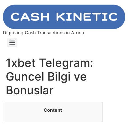
Digitizing Cash Transactions in Africa
1xbet Telegram:
Guncel Bilgi ve
Bonuslar
Content