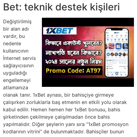
Bet: teknik destek kişileri
Değiştirilmiş
bir alan adı
vardır, bu
nedenle
kullanıcının
İnternet servis
sağlayıcısının
uyguladığı
engellemeyi
atlamanıza
olanak tanır. 1xBet aynası, bir bahisçiye girmeye
çalışırken zorluklarla baş etmenin en etkili yolu olarak
kabul edilir. Hemen hemen her 1xBet bonusu, bahis
şirketinden çekilmeye çalışılmadan önce bahis
yapılmalıdır. Diğer şeylerin yanı sıra “1xBet promosyon
kodlarının vitrini” de bulunmaktadır. Bahisçiler bunun