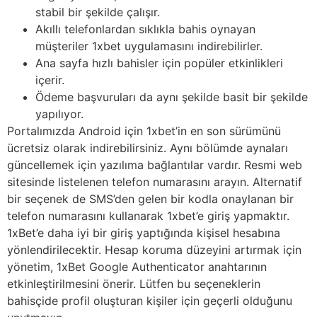
stabil bir şekilde çalışır.
Akıllı telefonlardan sıklıkla bahis oynayan
müşteriler 1xbet uygulamasını indirebilirler.
Ana sayfa hızlı bahisler için popüler etkinlikleri
içerir.
Ödeme başvuruları da aynı şekilde basit bir şekilde
yapılıyor.
Portalımızda Android için 1xbet’in en son sürümünü
ücretsiz olarak indirebilirsiniz. Aynı bölümde aynaları
güncellemek için yazılıma bağlantılar vardır. Resmi web
sitesinde listelenen telefon numarasını arayın. Alternatif
bir seçenek de SMS’den gelen bir kodla onaylanan bir
telefon numarasını kullanarak 1xbet’e giriş yapmaktır.
1xBet’e daha iyi bir giriş yaptığında kişisel hesabına
yönlendirilecektir. Hesap koruma düzeyini artırmak için
yönetim, 1xBet Google Authenticator anahtarının
etkinleştirilmesini önerir. Lütfen bu seçeneklerin
bahisçide profil oluşturan kişiler için geçerli olduğunu