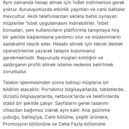
Aynı zamanda hesap almak için 1xBet indirmenize gerek
yoktur. Kuruluşumuzda etkinlik yayınları ve canlı bahisler
mevcuttur. Akıllı telefonlardan sıklıkla bahis oynayan
müşteriler 1xbet uygulamasını indirebilirler. 1xbet
bonusları, yeni kullanıcıların platformla tanışmaya hoş
bir şekilde başlamasına yardımcı olur ve müdavimlerin
sadakatini teşvik eder. Hesabı silmek için teknik destek
operatörlerine yazarak talepte bulunmanız
gerekmektedir. Başvuruda müşteri kimliğini ve
saldırganın profili silmek isteme nedenini belirtmek
zorunludur.
Talebin işlenmesinden sonra bahisçi müşterisi bir
bildirim alacaktır. Portalımız bilgisayarlarda, tabletlerde,
dizüstü bilgisayarlarda, netbook’larda ve telefonlarda
stabil bir şekilde çalışır. Sayfaların genel tasarımı
cihazdan bağımsız olarak aynı kalır. Ana gezinme
çubuğu, bahisçiye, Canlı bölüme, çeşitli ürünlere,
Promosyon bölümüne ve Daha Fazla bölümüne