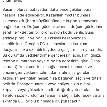
unutmayın.
Başarılı olursa, bakiyeden daha önce çekilen para
hesaba iade edilecektir. Kazanılan miktar bunlara
eklenecektir (beta büyüklüğüne ve kupon katsayısına
bağlı olarak). Doğum günü alıcılarına, doğum günlerinin
şerefine 1xBet’ten bir promosyon kodu verilir. Bunu
etkinleştirebilir ve bonusu kişisel hesabınızdan
alabilirsiniz. Örneğin PC kullanıcılarının kurulum
dosyasını .exe uzantılı kaydedip çalıştırmaları yeterlidir.
Bu durumda yetkilendirme penceresini açın, kimliğinizi,
telefon numaranızı veya e-posta adresinizi girin. Daha
sonra “Şifremi unuttum” bağlantısını tıklamanız ve
erişimi geri yükleme talimatlarını almanız gerekir.
Ardından ayrıntıları hesabınıza bağlayın, seçin ve tutarı
belirtin. Pasaportunuzun veya ehliyetinizin dijital
kopyası veya yüksek kaliteli fotoğrafı yeterli olacaktır.
Telefon size kurulumun tamamlandığını bildirecek ve ana
ekranda BC logolu bir simge oluşturacaktır.