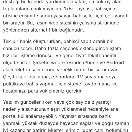
desteği bu konuda yardımcı olacaktır; en çok oy alan
toplantıların canlı yayınları. 1xBet aynası, bahisçinin
ofisine erişimde sorun yaşayan bahisçiler için çok yararlı
bir araçtır. Bu, resmi web sitesinin çalışma sürümüne
yönlendiren alternatif bir bağlantıdır.
Tek bir bahis oluştururken, bahisçi sabit oranlı bir
sonucu seçer. Daha fazla seçenek eklendiğinde işlem
hızlı bir işleme dönüşür ve genel fiyat teklifi önemli
ölçüde artar. Şirketin web sitesinde iPhone ve Android
akıllı telefon sahiplerine yönelik mobil bir sürüm var.
Çeşitli spor dallarına, e-sporlara, TV şovlarına veya
politikaya bahis yapmak için siteye kaydolmanız ve
hesabınıza para yüklemeniz gerekir.
Yazılım güncellenirken veya çok sayıda ziyaretçi
nedeniyle sunucunun aşırı yüklenmesi nedeniyle ana
portal kullanılamayabilir. Yayınlar sırasında bahis
yapmak yüksek düzeyde heyecan sağlar ve çoğu zaman
iyi kazançlar getirir. Müşterilerimiz 1xbet canlı bölümünü