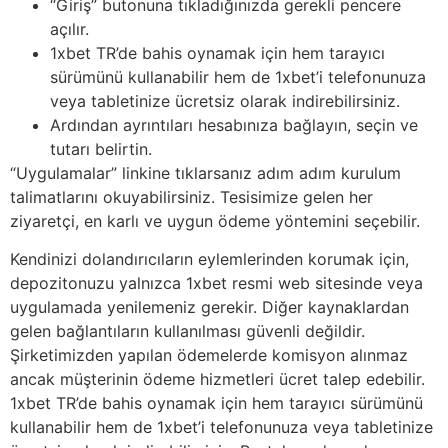
“Giriş” butonuna tıkladığınızda gerekli pencere
açılır.
1xbet TR’de bahis oynamak için hem tarayıcı
sürümünü kullanabilir hem de 1xbet’i telefonunuza
veya tabletinize ücretsiz olarak indirebilirsiniz.
Ardından ayrıntıları hesabınıza bağlayın, seçin ve
tutarı belirtin.
“Uygulamalar” linkine tıklarsanız adım adım kurulum
talimatlarını okuyabilirsiniz. Tesisimize gelen her
ziyaretçi, en karlı ve uygun ödeme yöntemini seçebilir.
Kendinizi dolandırıcıların eylemlerinden korumak için,
depozitonuzu yalnızca 1xbet resmi web sitesinde veya
uygulamada yenilemeniz gerekir. Diğer kaynaklardan
gelen bağlantıların kullanılması güvenli değildir.
Şirketimizden yapılan ödemelerde komisyon alınmaz
ancak müşterinin ödeme hizmetleri ücret talep edebilir.
1xbet TR’de bahis oynamak için hem tarayıcı sürümünü
kullanabilir hem de 1xbet’i telefonunuza veya tabletinize