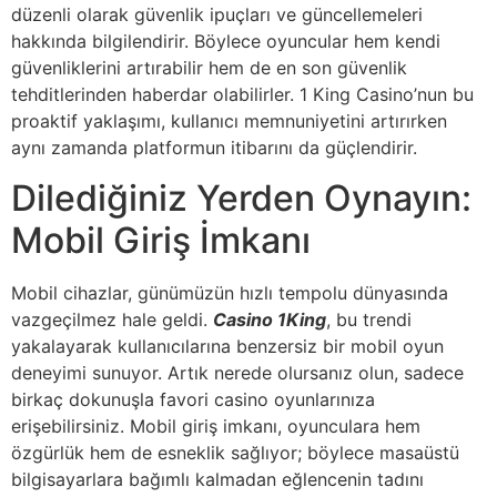
düzenli olarak güvenlik ipuçları ve güncellemeleri
hakkında bilgilendirir. Böylece oyuncular hem kendi
güvenliklerini artırabilir hem de en son güvenlik
tehditlerinden haberdar olabilirler. 1 King Casino’nun bu
proaktif yaklaşımı, kullanıcı memnuniyetini artırırken
aynı zamanda platformun itibarını da güçlendirir.
Dilediğiniz Yerden Oynayın:
Mobil Giriş İmkanı
Mobil cihazlar, günümüzün hızlı tempolu dünyasında
vazgeçilmez hale geldi.
Casino 1King
, bu trendi
yakalayarak kullanıcılarına benzersiz bir mobil oyun
deneyimi sunuyor. Artık nerede olursanız olun, sadece
birkaç dokunuşla favori casino oyunlarınıza
erişebilirsiniz. Mobil giriş imkanı, oyunculara hem
özgürlük hem de esneklik sağlıyor; böylece masaüstü
bilgisayarlara bağımlı kalmadan eğlencenin tadını