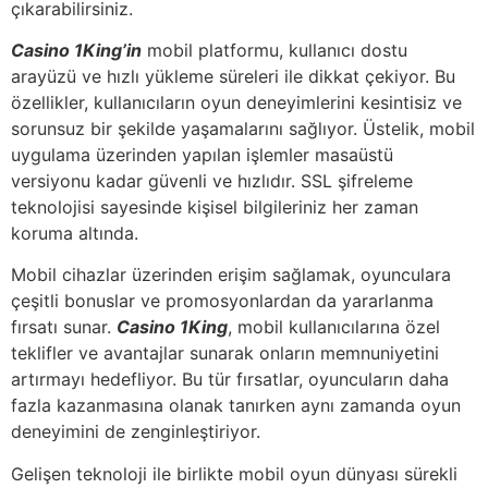
çıkarabilirsiniz.
Casino 1King’in
mobil platformu, kullanıcı dostu
arayüzü ve hızlı yükleme süreleri ile dikkat çekiyor. Bu
özellikler, kullanıcıların oyun deneyimlerini kesintisiz ve
sorunsuz bir şekilde yaşamalarını sağlıyor. Üstelik, mobil
uygulama üzerinden yapılan işlemler masaüstü
versiyonu kadar güvenli ve hızlıdır. SSL şifreleme
teknolojisi sayesinde kişisel bilgileriniz her zaman
koruma altında.
Mobil cihazlar üzerinden erişim sağlamak, oyunculara
çeşitli bonuslar ve promosyonlardan da yararlanma
fırsatı sunar.
Casino 1King
, mobil kullanıcılarına özel
teklifler ve avantajlar sunarak onların memnuniyetini
artırmayı hedefliyor. Bu tür fırsatlar, oyuncuların daha
fazla kazanmasına olanak tanırken aynı zamanda oyun
deneyimini de zenginleştiriyor.
Gelişen teknoloji ile birlikte mobil oyun dünyası sürekli