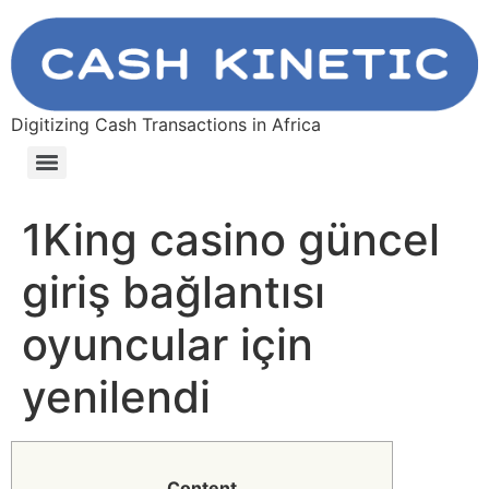
Digitizing Cash Transactions in Africa
1King casino güncel
giriş bağlantısı
oyuncular için
yenilendi
Content