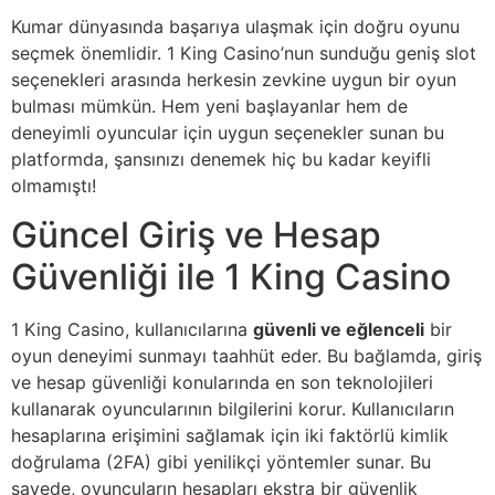
Kumar dünyasında başarıya ulaşmak için doğru oyunu
seçmek önemlidir. 1 King Casino’nun sunduğu geniş slot
seçenekleri arasında herkesin zevkine uygun bir oyun
bulması mümkün. Hem yeni başlayanlar hem de
deneyimli oyuncular için uygun seçenekler sunan bu
platformda, şansınızı denemek hiç bu kadar keyifli
olmamıştı!
Güncel Giriş ve Hesap
Güvenliği ile 1 King Casino
1 King Casino, kullanıcılarına
güvenli ve eğlenceli
bir
oyun deneyimi sunmayı taahhüt eder. Bu bağlamda, giriş
ve hesap güvenliği konularında en son teknolojileri
kullanarak oyuncularının bilgilerini korur. Kullanıcıların
hesaplarına erişimini sağlamak için iki faktörlü kimlik
doğrulama (2FA) gibi yenilikçi yöntemler sunar. Bu
sayede, oyuncuların hesapları ekstra bir güvenlik