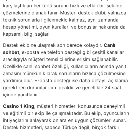
karşılaştıkları her türlü sorunu hızlı ve etkili bir şekilde
çözmelerine olanak tanır. Müşteri destek ekibi, yalnızca
teknik sorunlarla ilgilenmekle kalmaz, aynı zamanda
hesap yönetimi, oyun kuralları ve bonuslar hakkında da
kapsamlı bilgi sağlar.
Destek ekibine ulaşmak son derece kolaydır.
Canlı
sohbet
, e-posta ve telefon desteği gibi çeşitli kanallar
aracılığıyla müşteri temsilcilerine erişim sağlanabilir.
Özellikle canlı sohbet özelliği, kullanıcıların anında yanıt
almasını mümkün kılarak sorunların hızlıca çözülmesine
yardımcı olur. E-posta desteği ise daha detaylı açıklama
gerektiren durumlar için idealdir ve genellikle 24 saat
içinde yanıtlanır.
Casino 1 King
, müşteri hizmetleri konusunda deneyimli
ve eğitimli bir ekip ile çalışmaktadır. Bu ekip, oyuncuların
ihtiyaçlarını anlayarak onlara en uygun çözümleri sunar.
Destek hizmetleri, sadece Türkçe değil, birçok farklı