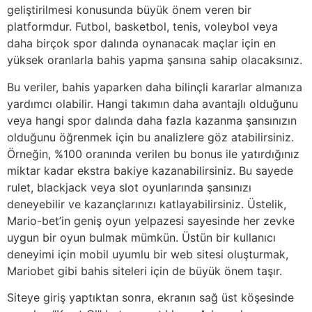
geliştirilmesi konusunda büyük önem veren bir
platformdur. Futbol, basketbol, tenis, voleybol veya
daha birçok spor dalında oynanacak maçlar için en
yüksek oranlarla bahis yapma şansına sahip olacaksınız.
Bu veriler, bahis yaparken daha bilinçli kararlar almanıza
yardımcı olabilir. Hangi takımın daha avantajlı olduğunu
veya hangi spor dalında daha fazla kazanma şansınızın
olduğunu öğrenmek için bu analizlere göz atabilirsiniz.
Örneğin, %100 oranında verilen bu bonus ile yatırdığınız
miktar kadar ekstra bakiye kazanabilirsiniz. Bu sayede
rulet, blackjack veya slot oyunlarında şansınızı
deneyebilir ve kazançlarınızı katlayabilirsiniz. Üstelik,
Mario-bet’in geniş oyun yelpazesi sayesinde her zevke
uygun bir oyun bulmak mümkün. Üstün bir kullanıcı
deneyimi için mobil uyumlu bir web sitesi oluşturmak,
Mariobet gibi bahis siteleri için de büyük önem taşır.
Siteye giriş yaptıktan sonra, ekranın sağ üst köşesinde