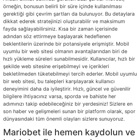
örneğin, bonusun belirli bir süre içinde kullanılması
gerektiği gibi çevrim şartları da bulunuyor. Bu detaylara
dikkat ederek stratejinizi oluşturabilir ve maksimum
fayda sağlayabilirsiniz. Kısa bir zaman içerisinde
adından söz ettirmeye başlayarak hedeflenen
beklentilerin üzerinde bir potansiyele erişmiştir. Mobil
uyumlu bir web sitesi olmanın avantajlarından biri de
hızlı yükleme süreleri sunabilmesidir. Kullanıcılar, hızlı bir
şekilde web sitesine erişebilmeyi ve içerikleri
bekletilmeden tüketebilmeyi tercih ederler. Mobil uyumlu
bir web sitesi, bu talepleri karşılayarak kullanıcı
deneyimini daha da iyileştirir. Hızlı, güncel ve güvenilir
bilgilere ihtiyacınız varsa, sporda ve bahiste her
adımınızı takip edebileceğiniz bir yerdesiniz! Sizlere en
son haber ve gelişmeleri sunan bir platform olarak, spor
dünyasındaki tüm önemli olayları sizlere sunuyoruz.
Mariobet ile hemen kaydolun ve