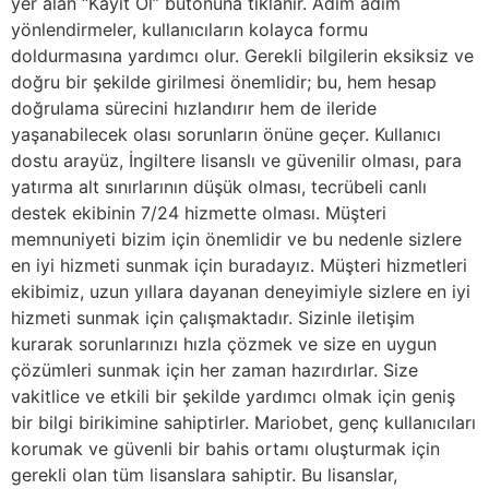
yer alan “Kayıt Ol” butonuna tıklanır. Adım adım
yönlendirmeler, kullanıcıların kolayca formu
doldurmasına yardımcı olur. Gerekli bilgilerin eksiksiz ve
doğru bir şekilde girilmesi önemlidir; bu, hem hesap
doğrulama sürecini hızlandırır hem de ileride
yaşanabilecek olası sorunların önüne geçer. Kullanıcı
dostu arayüz, İngiltere lisanslı ve güvenilir olması, para
yatırma alt sınırlarının düşük olması, tecrübeli canlı
destek ekibinin 7/24 hizmette olması. Müşteri
memnuniyeti bizim için önemlidir ve bu nedenle sizlere
en iyi hizmeti sunmak için buradayız. Müşteri hizmetleri
ekibimiz, uzun yıllara dayanan deneyimiyle sizlere en iyi
hizmeti sunmak için çalışmaktadır. Sizinle iletişim
kurarak sorunlarınızı hızla çözmek ve size en uygun
çözümleri sunmak için her zaman hazırdırlar. Size
vakitlice ve etkili bir şekilde yardımcı olmak için geniş
bir bilgi birikimine sahiptirler. Mariobet, genç kullanıcıları
korumak ve güvenli bir bahis ortamı oluşturmak için
gerekli olan tüm lisanslara sahiptir. Bu lisanslar,