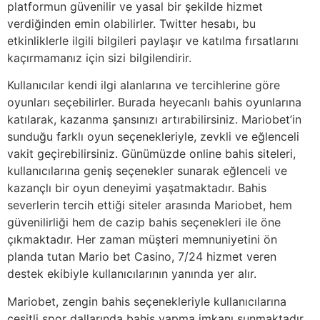
platformun güvenilir ve yasal bir şekilde hizmet
verdiğinden emin olabilirler. Twitter hesabı, bu
etkinliklerle ilgili bilgileri paylaşır ve katılma fırsatlarını
kaçırmamanız için sizi bilgilendirir.
Kullanıcılar kendi ilgi alanlarına ve tercihlerine göre
oyunları seçebilirler. Burada heyecanlı bahis oyunlarına
katılarak, kazanma şansınızı artırabilirsiniz. Mariobet’in
sunduğu farklı oyun seçenekleriyle, zevkli ve eğlenceli
vakit geçirebilirsiniz. Günümüzde online bahis siteleri,
kullanıcılarına geniş seçenekler sunarak eğlenceli ve
kazançlı bir oyun deneyimi yaşatmaktadır. Bahis
severlerin tercih ettiği siteler arasında Mariobet, hem
güvenilirliği hem de cazip bahis seçenekleri ile öne
çıkmaktadır. Her zaman müşteri memnuniyetini ön
planda tutan Mario bet Casino, 7/24 hizmet veren
destek ekibiyle kullanıcılarının yanında yer alır.
Mariobet, zengin bahis seçenekleriyle kullanıcılarına
çeşitli spor dallarında bahis yapma imkanı sunmaktadır.