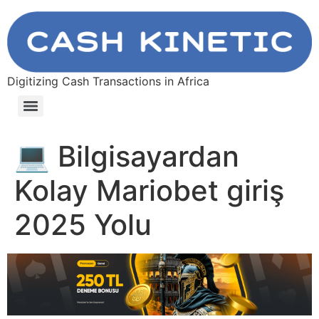
Digitizing Cash Transactions in Africa
💻 Bilgisayardan
Kolay Mariobet giriş
2025 Yolu